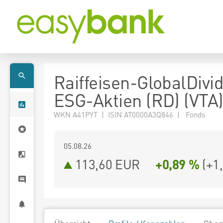
Raiffeisen-GlobalDivi
ESG-Aktien (RD) (VTA
WKN A41PYT | ISIN AT0000A3Q846 | Fonds
05.08.26
113,60 EUR
+0,89 %
(
+1