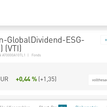
en-GlobalDividend-ESG-
) (VTI)
N AT0000A10TL1 | Fonds
EUR
+0,44 %
(
+1,35
)
vollthesa