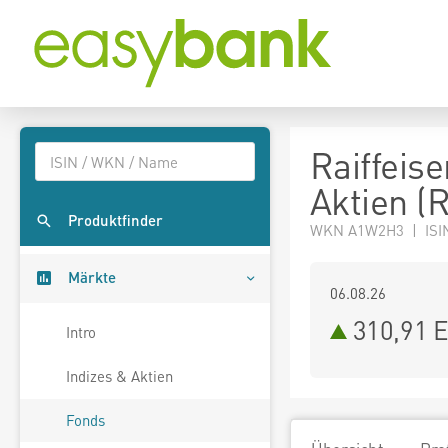
Raiffeis
Aktien (R
Produktfinder
WKN A1W2H3 | ISI
Märkte
06.08.26
310,91 
Intro
Indizes & Aktien
Fonds