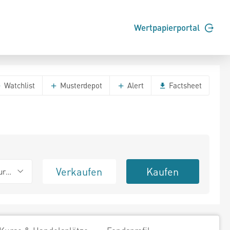
Wertpapierportal
Watchlist
Musterdepot
Alert
Factsheet
Verkaufen
Kaufen
urierend