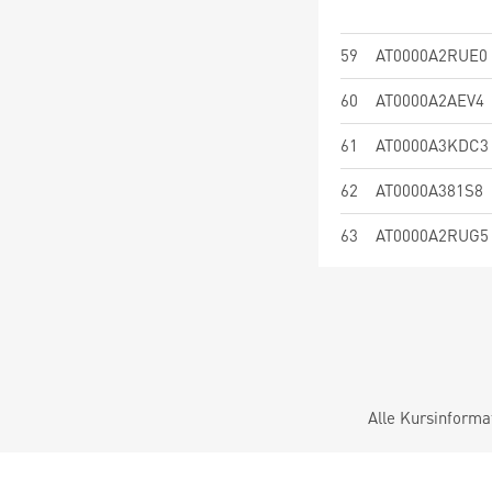
59
AT0000A2RUE0
60
AT0000A2AEV4
61
AT0000A3KDC3
62
AT0000A381S8
63
AT0000A2RUG5
Alle Kursinforma