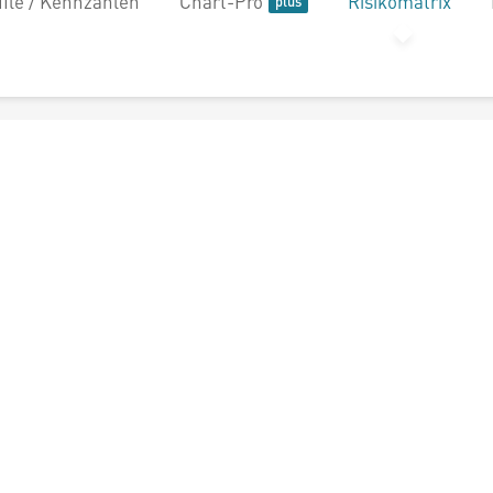
file / Kennzahlen
Chart-Pro
Risikomatrix