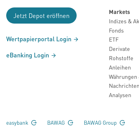
Markets
Jetzt Depot eröffnen
Indizes & A
Fonds
Wertpapierportal Login
ETF
Derivate
eBanking Login
Rohstoffe
Anleihen
Währungen 
Nachrichte
Analysen
easybank
BAWAG
BAWAG Group