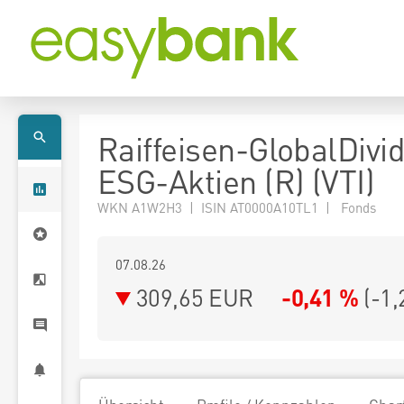
Raiffeisen-GlobalDivi
ESG-Aktien (R) (VTI)
WKN A1W2H3 | ISIN AT0000A10TL1 | Fonds
07.08.26
309,65 EUR
-0,41 %
(
-1,