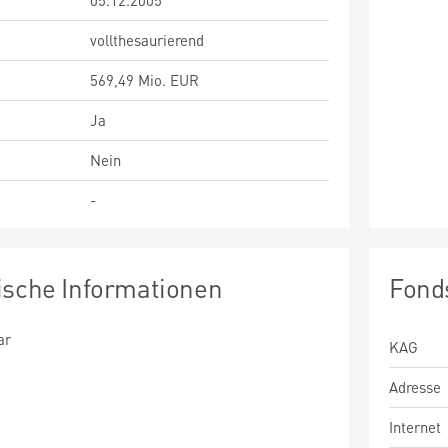
05.12.2005
vollthesaurierend
569,49 Mio. EUR
Ja
Nein
-
ische Informationen
Fond
ar
KAG
Adresse
Internet