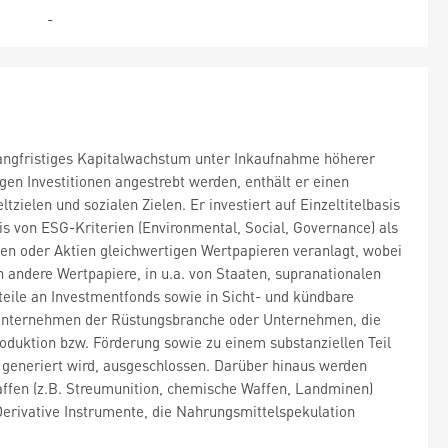
-
 langfristiges Kapitalwachstum unter Inkaufnahme höherer
en Investitionen angestrebt werden, enthält er einen
ielen und sozialen Zielen. Er investiert auf Einzeltitelbasis
s von ESG-Kriterien (Environmental, Social, Governance) als
en oder Aktien gleichwertigen Wertpapieren veranlagt, wobei
 andere Wertpapiere, in u.a. von Staaten, supranationalen
eile an Investmentfonds sowie in Sicht- und kündbare
in Unternehmen der Rüstungsbranche oder Unternehmen, die
oduktion bzw. Förderung sowie zu einem substanziellen Teil
 generiert wird, ausgeschlossen. Darüber hinaus werden
fen (z.B. Streumunition, chemische Waffen, Landminen)
Derivative Instrumente, die Nahrungsmittelspekulation