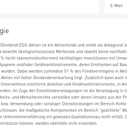
E-Mail
gie
lDividend-ESG-Aktien ist ein Aktienfonds und strebt als Anlageziel
s bewirbt ökologische/soziale Merkmale und obwohl keine nachhaltig
 % (nicht taxonomiekonformen) nachhaltigen Investitionen mit Umweltz
rtpapiere und/oder Geldmarktinstrumente, deren Emittenten auf Basi
ft wurden. Dabei werden zumindest 51 % des Fondsvermögens in Akti
Aktien mit hoher Dividendenerwartung liegt. Zusätzlich kann auch in
 Unternehmen emittierte Anleihen und Geldmarktinstrumente, in Ant
werden. Im Zuge der Einzeltitelveranlagungen ist die Veranlagung 
rbeits- und Menschenrechte verstoßen oder deren Umsatz aus der Pr
 bzw. Verwendung oder sonstiger Dienstleistungen im Bereich Kohle
hlossen, die maßgebliche Komponenten im Bereich "geächtete" Waf
en Unternehmensführung ein gewisses Qualitätsniveau nicht erfüllt. 
erstützen können, werden ebenfalls nicht erworben.