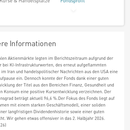
Kurse & Handelsplätze
Fondsprofil
ere Informationen
alen Aktienmärkte legten im Berichtszeitraum aufgrund der
r bei KI-Infrastrukturwerten, des erneut aufgeflammten
s im Iran und handelspolitischer Nachrichten aus den USA eine
ufpause ein. Dennoch konnte der Fonds dank einer guten
icklung der Titel aus den Bereichen Finanz, Gesundheit und
en Konsum eine positive Kursentwicklung verzeichnen. Der
ionsgrad beträgt aktuell 96,6 %.Der Fokus des Fonds liegt auf
men mit einem starken Geschäftsmodell, einer soliden
iner langfristigen Dividendenhistorie sowie einer guten
ht. Wir gehen etwas offensiver in das 2. Halbjahr 2026.
026)