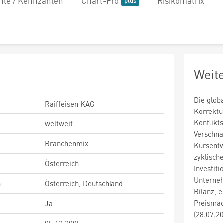
file / Kennzahlen
Chart-Pro
Risikomatrix
Weit
Die glob
Raiffeisen KAG
Korrektu
Konflikt
weltweit
Verschna
Branchenmix
Kursentw
zyklisch
Österreich
Investit
Unterneh
n
Österreich, Deutschland
Bilanz, e
Preismac
Ja
(28.07.2