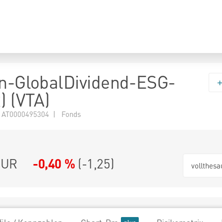
en-GlobalDividend-ESG-
) (VTA)
 AT0000495304 | Fonds
EUR
-0,40 %
(
-1,25
)
vollthesa