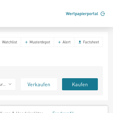
Wertpapierportal
Watchlist
Musterdepot
Alert
Factsheet
Verkaufen
Kaufen
urierend