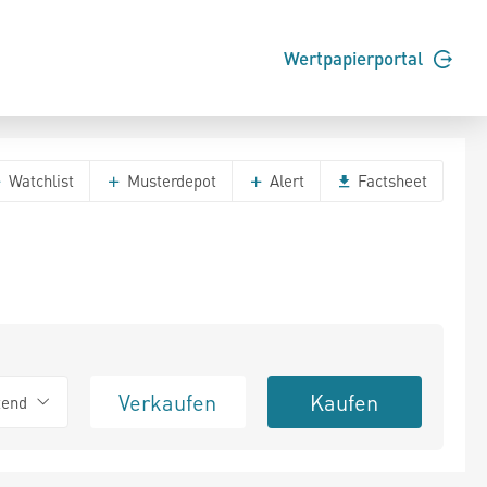
Wertpapierportal
Watchlist
Musterdepot
Alert
Factsheet
Verkaufen
Kaufen
tend