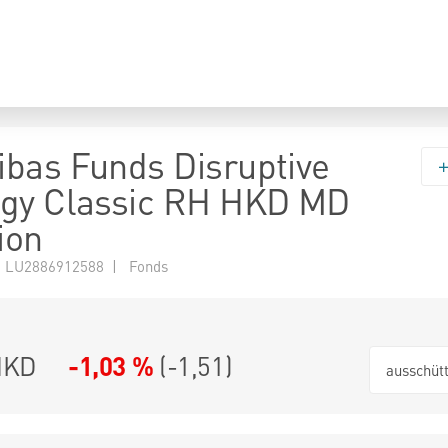
bas Funds Disruptive
ogy Classic RH HKD MD
ion
 LU2886912588 | Fonds
HKD
-1,03 %
(
-1,51
)
ausschüt