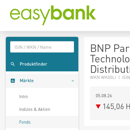
BNP Pari
Technol
Produktfinder
Distribut
WKN WK00LI | ISIN
Märkte
05.08.26
Intro
145,06 
Indizes & Aktien
Fonds