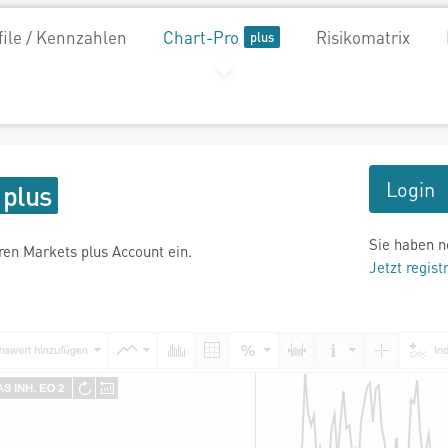
file / Kennzahlen
Chart-Pro
Risikomatrix
Login
Sie haben n
hren Markets plus Account ein.
Jetzt regist