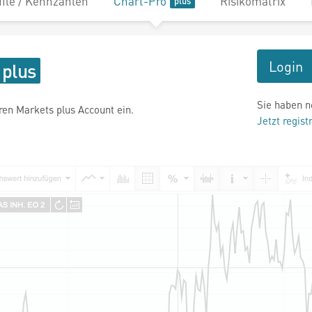
file / Kennzahlen
Chart-Pro
Risikomatrix
Login
Sie haben n
hren Markets plus Account ein.
Jetzt regist