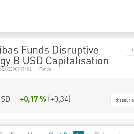
bas Funds Disruptive
gy B USD Capitalisation
 LU2200547482 | Fonds
USD
+0,17 %
(
+0,34
)
thesauri