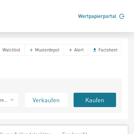
Wertpapierportal
Watchlist
Musterdepot
Alert
Factsheet
Verkaufen
Kaufen
erend