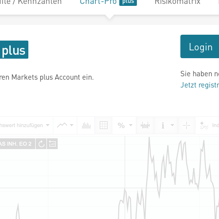
file / Kennzahlen
Chart-Pro
Risikomatrix
Login
Sie haben n
hren Markets plus Account ein.
Jetzt regist