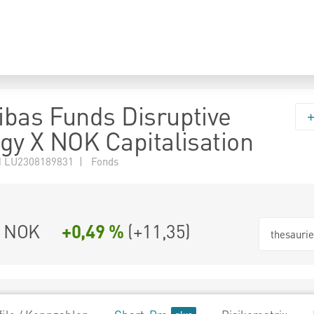
bas Funds Disruptive
gy X NOK Capitalisation
 LU2308189831 | Fonds
2 NOK
+0,49 %
(
+11,35
)
thesauri