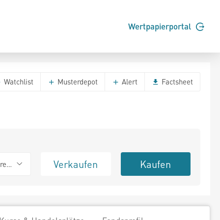
Wertpapierportal
Watchlist
Musterdepot
Alert
Factsheet
Verkaufen
Kaufen
erend