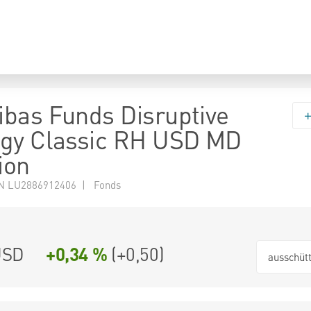
bas Funds Disruptive
ogy Classic RH USD MD
ion
N LU2886912406 | Fonds
USD
+0,34 %
(
+0,50
)
ausschüt