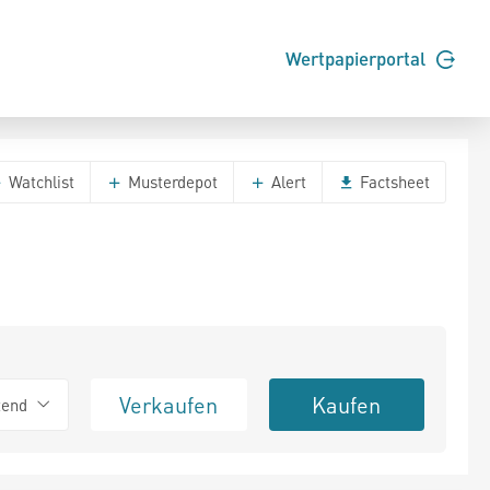
Wertpapierportal
Watchlist
Musterdepot
Alert
Factsheet
Verkaufen
Kaufen
tend