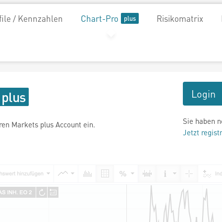
file / Kennzahlen
Chart-Pro
Risikomatrix
Login
Sie haben n
hren Markets plus Account ein.
Jetzt regist