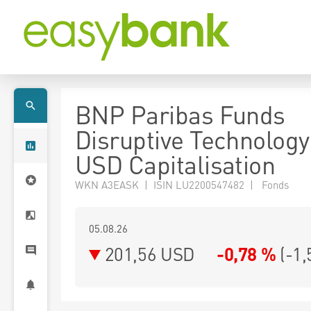
BNP Paribas Funds
Disruptive Technology
USD Capitalisation
WKN A3EASK | ISIN LU2200547482 | Fonds
05.08.26
201,56 USD
-0,78 %
(
-1,