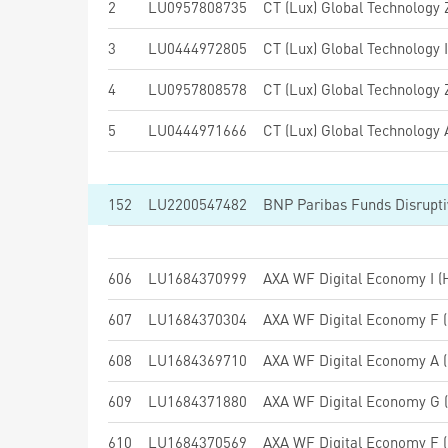
2
LU0957808735
CT (Lux) Global Technology
3
LU0444972805
CT (Lux) Global Technology
4
LU0957808578
CT (Lux) Global Technology
5
LU0444971666
CT (Lux) Global Technology
152
LU2200547482
606
LU1684370999
AXA WF Digital Economy I (H
607
LU1684370304
AXA WF Digital Economy F (
608
LU1684369710
AXA WF Digital Economy A (
609
LU1684371880
AXA WF Digital Economy G (
610
LU1684370569
AXA WF Digital Economy F (