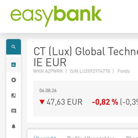
CT (Lux) Global Techn
IE EUR
WKN A2PWRK | ISIN LU2092974778 | Fonds
06.08.26
47,63 EUR
-0,82 %
(
-0,3