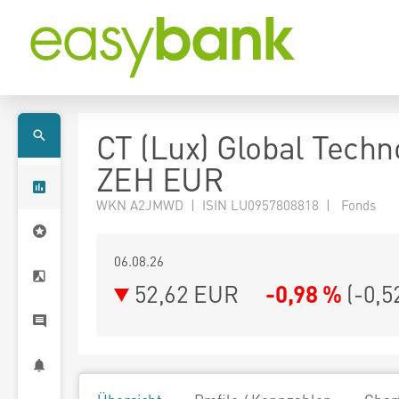
CT (Lux) Global Techn
ZEH EUR
WKN A2JMWD | ISIN LU0957808818 | Fonds
06.08.26
52,62 EUR
-0,98 %
(
-0,5