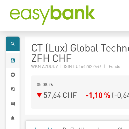
CT (Lux) Global Techn
ZFH CHF
WKN A2DUD9 | ISIN LU1642822446 | Fonds
05.08.26
57,64 CHF
-1,10 %
(
-0,6