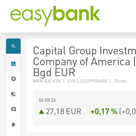
Capital Group Invest
Company of America 
Bgd EUR
WKN A3CV3N | ISIN LU2339908688 | Fonds
06.08.26
27,18 EUR
+0,17 %
(
+0,