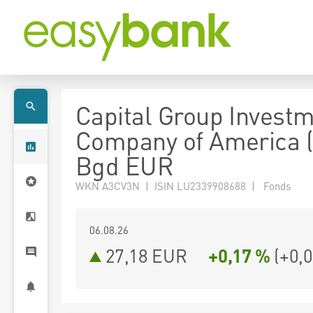
Capital Group Invest
Company of America 
Bgd EUR
WKN A3CV3N | ISIN LU2339908688 | Fonds
06.08.26
27,18 EUR
+0,17 %
(
+0,