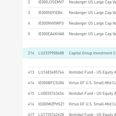
2
IE000J3SEMV7
3
IE0005DYIEB4
4
IE000NVI0WF0
5
IE000EA4KHA8
214
LU2339908688
413
LU1683485764
Vontobel Fund - US Equity
414
IE000BFC5U86
Virtus GF U.S. Small-Mid C
415
LU0035763456
Vontobel Fund - US Equity 
416
IE000WZPHSZ1
Virtus GF U.S. Small-Mid C
417
LU1725742628
Vontobel Fund - US Equity 