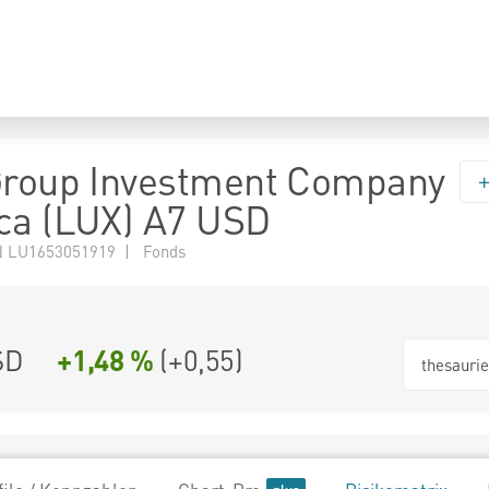
Group Investment Company
ca (LUX) A7 USD
 LU1653051919 | Fonds
SD
+1,48 %
(
+0,55
)
thesauri