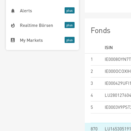
Alerts
Realtime Börsen
Fonds
My Markets
ISIN
1
IE0008OYN7T
2
IE000OCOXIH
3
IE000429UFI
4
LU28012760
5
IE0003V9PST
870
LU16530519