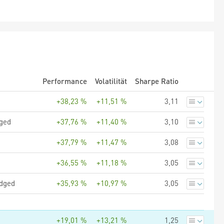
Performance
Volatilität
Sharpe Ratio
+38,23 %
+11,51 %
3,11
dged
+37,76 %
+11,40 %
3,10
+37,79 %
+11,47 %
3,08
+36,55 %
+11,18 %
3,05
edged
+35,93 %
+10,97 %
3,05
+19,01 %
+13,21 %
1,25