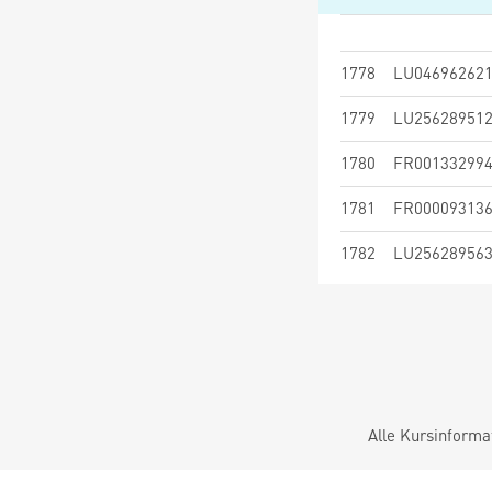
1778
LU04696262
1779
LU25628951
1780
FR00133299
1781
FR00009313
1782
LU25628956
Alle Kursinforma