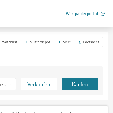
Wertpapierportal
Watchlist
Musterdepot
Alert
Factsheet
Verkaufen
Kaufen
erend