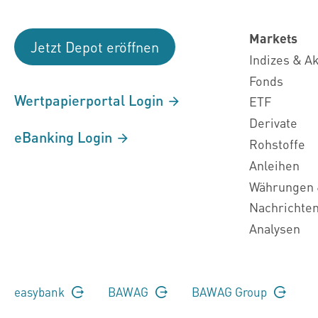
Markets
Jetzt Depot eröffnen
Indizes & A
Fonds
Wertpapierportal Login
ETF
Derivate
eBanking Login
Rohstoffe
Anleihen
Währungen 
Nachrichte
Analysen
easybank
BAWAG
BAWAG Group