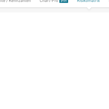
file / Kennzahlen
Chart-Pro
Risikomatrix