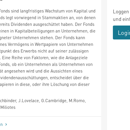
Fonds sind langfristiges Wachstum von Kapital und
Loggen 
s legt vorwiegend in Stammaktien an, von denen
und ein
ereits Dividenden ausgeschüttet haben. Der Fonds
einen in Kapitalbeteiligungen an Unternehmen, die
Logi
eigneter Unternehmen stehen. Der Fonds kann
ines Vermögens in Wertpapiere von Unternehmen
tpunkt des Erwerbs nicht auf seiner zulässigen
. Eine Reihe von Faktoren, wie die Anlageziele
 Fonds, ob ein Unternehmen als Unternehmen von
ät angesehen wird und die Aussichten eines
videndenausschüttungen, entscheidet über die
ieren in diese, oder ihre Löschung von dieser
hbinder, J.Lovelace, G.Cambridge, M.Romo,
.Miliotes
en