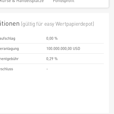
Kurse & Handelsplätze
Fondsprofil
itionen
(gültig für easy Wertpapierdepot)
aufschlag
0,00 %
veranlagung
100.000.000,00 USD
entgebühr
0,29 %
schluss
-