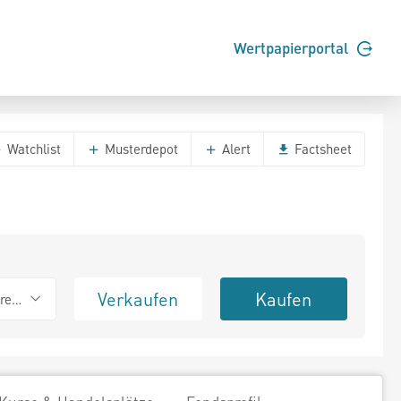
Wertpapierportal
Watchlist
Musterdepot
Alert
Factsheet
Verkaufen
Kaufen
erend