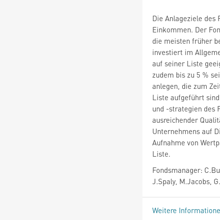
Die Anlageziele des 
Einkommen. Der Fond
die meisten früher b
investiert im Allgem
auf seiner Liste ge
zudem bis zu 5 % se
anlegen, die zum Zei
Liste aufgeführt sind
und -strategien des
ausreichender Qualit
Unternehmens auf Di
Aufnahme von Wertpap
Liste.
Fondsmanager: C.Buc
J.Spaly, M.Jacobs, G
Weitere Information