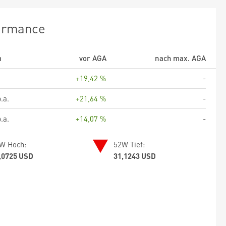
ormance
m
vor AGA
nach max. AGA
+19,42 %
-
.a.
+21,64 %
-
.a.
+14,07 %
-
W Hoch:
52W Tief:
,0725 USD
31,1243 USD