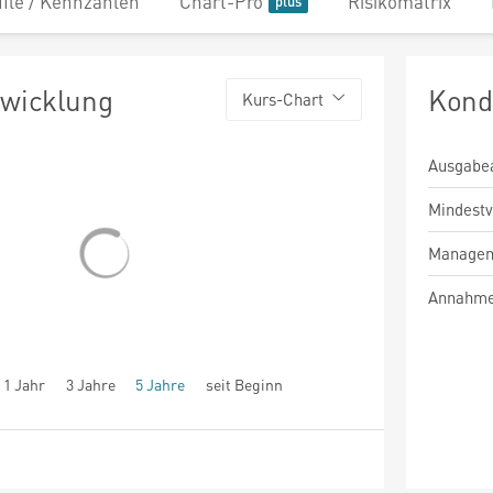
file / Kennzahlen
Chart-Pro
Risikomatrix
twicklung
Kond
Kurs-Chart
Ausgabe
Mindest
Managem
Annahme
1 Jahr
3 Jahre
5 Jahre
seit Beginn