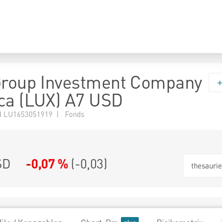
Group Investment Company
ca (LUX) A7 USD
 LU1653051919 | Fonds
SD
-0,07 %
(
-0,03
)
thesauri