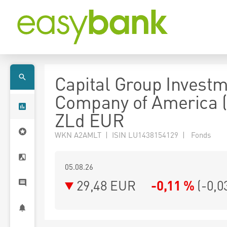
Capital Group Invest
Company of America 
ZLd EUR
WKN A2AMLT | ISIN LU1438154129 | Fonds
05.08.26
29,48 EUR
-0,11 %
(
-0,0