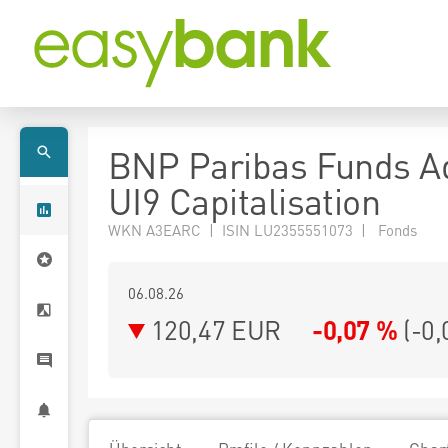
BNP Paribas Funds A
UI9 Capitalisation
WKN A3EARC | ISIN LU2355551073 | Fonds
06.08.26
120,47 EUR
-0,07 %
(
-0,