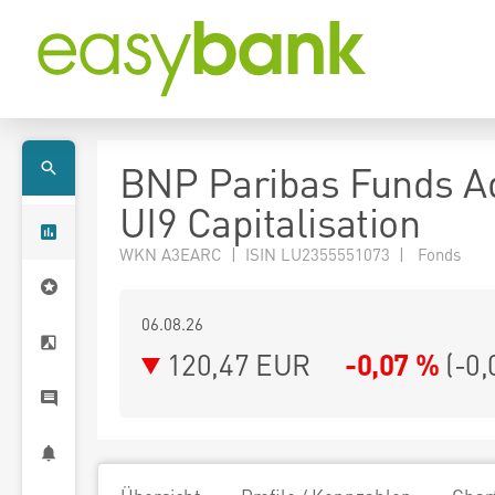
BNP Paribas Funds A
UI9 Capitalisation
WKN A3EARC | ISIN LU2355551073 | Fonds
06.08.26
120,47 EUR
-0,07 %
(
-0,