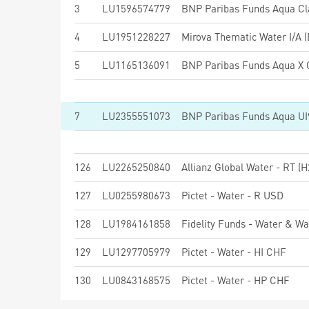
3
LU1596574779
BNP Paribas Funds Aqua Cla
4
LU1951228227
Mirova Thematic Water I/A 
5
LU1165136091
BNP Paribas Funds Aqua X C
7
LU2355551073
BNP Paribas Funds Aqua UI9
126
LU2265250840
Allianz Global Water - RT (
127
LU0255980673
Pictet - Water - R USD
128
LU1984161858
Fidelity Funds - Water & 
129
LU1297705979
Pictet - Water - HI CHF
130
LU0843168575
Pictet - Water - HP CHF