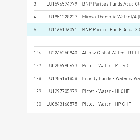
3
LU1596574779
BNP Paribas Funds Aqua Cla
4
LU1951228227
Mirova Thematic Water I/A 
5
LU1165136091
BNP Paribas Funds Aqua X C
126
LU2265250840
Allianz Global Water - RT (
127
LU0255980673
Pictet - Water - R USD
128
LU1984161858
Fidelity Funds - Water & 
129
LU1297705979
Pictet - Water - HI CHF
130
LU0843168575
Pictet - Water - HP CHF