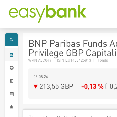
BNP Paribas Funds A
Privilege GBP Capitali
WKN A3C04Y | ISIN LU1458425813 | Fonds
06.08.26
213,55 GBP
-0,13 %
(
-0,