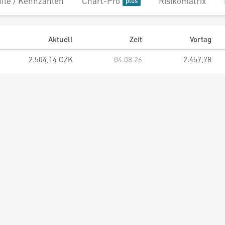
file / Kennzahlen
Chart-Pro
Risikomatrix
Aktuell
Zeit
Vortag
2.504,14 CZK
04.08.26
2.457,78