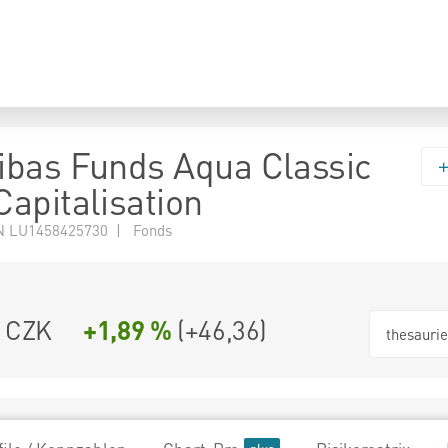
bas Funds Aqua Classic
apitalisation
N LU1458425730 | Fonds
4 CZK
+1,89 %
(
+46,36
)
thesauri