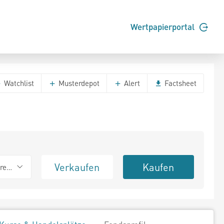
Wertpapierportal
Watchlist
Musterdepot
Alert
Factsheet
Verkaufen
Kaufen
erend