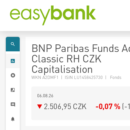
BNP Paribas Funds A
Classic RH CZK
Capitalisation
WKN A2DMF1 | ISIN LU1458425730 | Fonds
06.08.26
2.506,95 CZK
-0,07 %
(
-