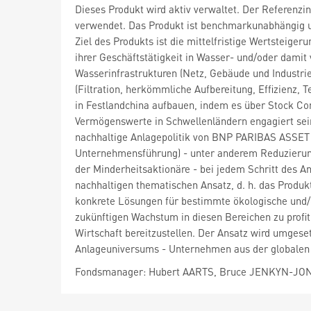
Dieses Produkt wird aktiv verwaltet. Der Referenzi
verwendet. Das Produkt ist benchmarkunabhängig u
Ziel des Produkts ist die mittelfristige Wertsteig
ihrer Geschäftstätigkeit in Wasser- und/oder dami
Wasserinfrastrukturen (Netz, Gebäude und Industri
(Filtration, herkömmliche Aufbereitung, Effizienz
in Festlandchina aufbauen, indem es über Stock Con
Vermögenswerte in Schwellenländern engagiert sei
nachhaltige Anlagepolitik von BNP PARIBAS ASSET
Unternehmensführung) - unter anderem Reduzierun
der Minderheitsaktionäre - bei jedem Schritt des A
nachhaltigen thematischen Ansatz, d. h. das Produk
konkrete Lösungen für bestimmte ökologische und/
zukünftigen Wachstum in diesen Bereichen zu profit
Wirtschaft bereitzustellen. Der Ansatz wird umges
Anlageuniversums - Unternehmen aus der globalen 
Fondsmanager: Hubert AARTS, Bruce JENKYN-JO