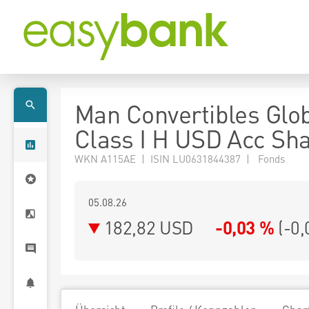
Man Convertibles Glo
Class I H USD Acc Sh
WKN A115AE | ISIN LU0631844387 | Fonds
05.08.26
182,82 USD
-0,03 %
(
-0,