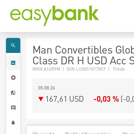
Man Convertibles Glo
Class DR H USD Acc 
WKN A14R9M | ISIN LU0851817857 | Fonds
05.08.26
167,61 USD
-0,03 %
(
-0,