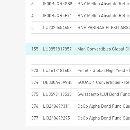
3
IE00BJQR5G88
4
IE00BJQR5F71
5
LU2020654658
155
LU0851817857
Man Convertibles Global C
373
LU1618181603
Pictet - Global High Yield 
374
DE000A40AVB5
SQUAD 4 Convertibles - Re
375
LU0599119533
Swisscanto (LU) Bond Fu
376
LI0248699311
CoCo Alpha Bond Fund Cla
377
LI0248699295
CoCo Alpha Bond Fund Cla