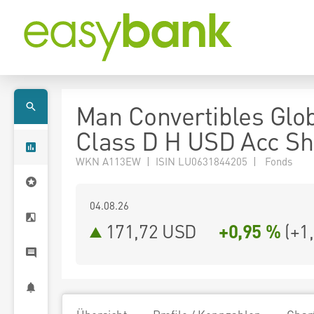
Man Convertibles Glo
Class D H USD Acc Sh
WKN A113EW | ISIN LU0631844205 | Fonds
04.08.26
171,72 USD
+0,95 %
(
+1