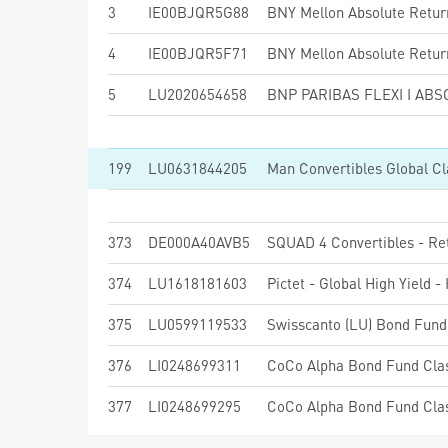
3
IE00BJQR5G88
4
IE00BJQR5F71
5
LU2020654658
199
LU0631844205
Man Convertibles Global C
373
DE000A40AVB5
SQUAD 4 Convertibles - Re
374
LU1618181603
Pictet - Global High Yield 
375
LU0599119533
Swisscanto (LU) Bond Fu
376
LI0248699311
CoCo Alpha Bond Fund Cla
377
LI0248699295
CoCo Alpha Bond Fund Cla