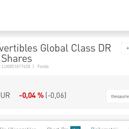
ertibles Global Class DR
 Shares
 LU0851817428 | Fonds
EUR
-0,04 %
(
-0,06
)
thesauri