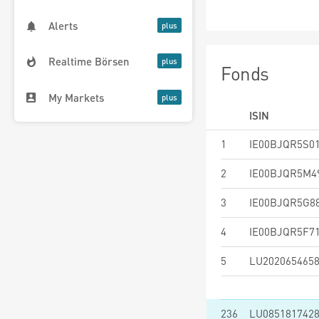
Alerts
Realtime Börsen
Fonds
My Markets
ISIN
1
IE00BJQR5S0
2
IE00BJQR5M4
3
IE00BJQR5G8
4
IE00BJQR5F7
5
LU202065465
236
LU085181742