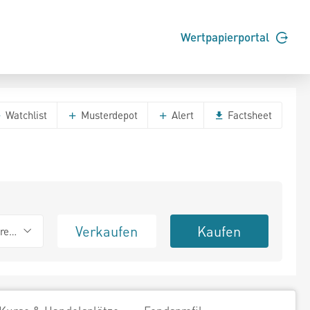
Wertpapierportal
Watchlist
Musterdepot
Alert
Factsheet
Verkaufen
Kaufen
erend