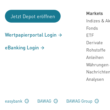
Markets
Jetzt Depot eröffnen
Indizes & A
Fonds
Wertpapierportal Login
ETF
Derivate
eBanking Login
Rohstoffe
Anleihen
Währungen 
Nachrichte
Analysen
easybank
BAWAG
BAWAG Group