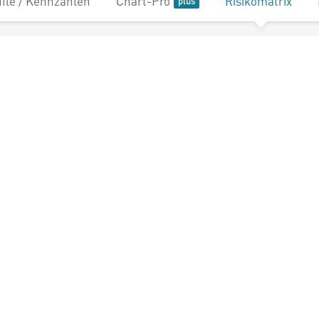
file / Kennzahlen
Chart-Pro
Risikomatrix