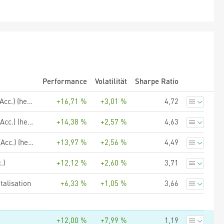
Performance
Volatilität
Sharpe Ratio
BNY Mellon Absolute Return Global Convertible Fund Sterling X (Acc.) (hedged)
+16,71 %
+3,01 %
4,72
BNY Mellon Absolute Return Global Convertible Fund Sterling F (Acc.) (hedged)
+14,38 %
+2,57 %
4,63
BNY Mellon Absolute Return Global Convertible Fund Sterling U (Acc.) (hedged)
+13,97 %
+2,56 %
4,49
.)
+12,12 %
+2,60 %
3,71
alisation
+6,33 %
+1,05 %
3,66
+12,00 %
+7,99 %
1,19