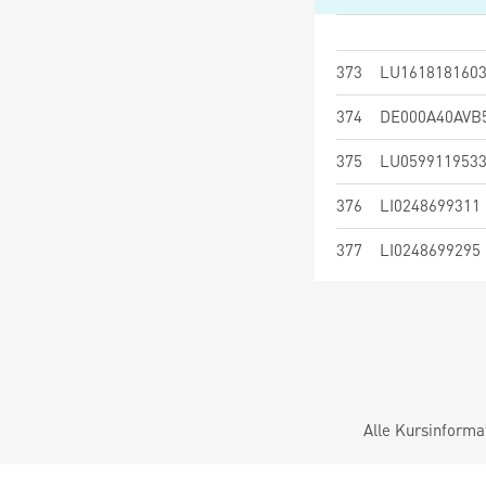
373
LU161818160
374
DE000A40AVB
375
LU059911953
376
LI0248699311
377
LI0248699295
Alle Kursinforma