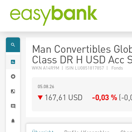
Man Convertibles Glo
Class DR H USD Acc 
WKN A14R9M | ISIN LU0851817857 | Fonds
05.08.26
167,61 USD
-0,03 %
(
-0,