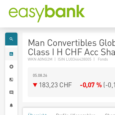
Man Convertibles Glo
Class I H CHF Acc Sh
WKN A0NG2M | ISIN LU0346428005 | Fonds
05.08.26
183,23 CHF
-0,07 %
(
-0,