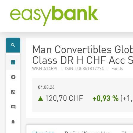
Man Convertibles Glo
Class DR H CHF Acc 
WKN A14R9L | ISIN LU0851817774 | Fonds
04.08.26
120,70 CHF
+0,93 %
(
+1