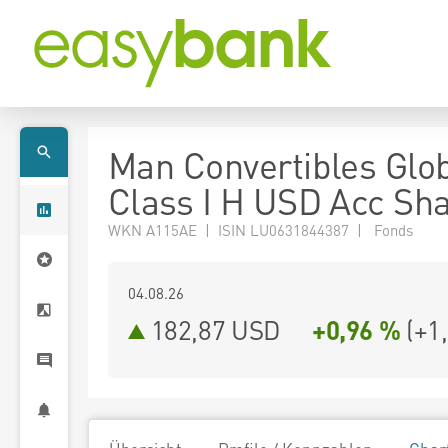
Man Convertibles Glo
Class I H USD Acc Sh
WKN A115AE | ISIN LU0631844387 | Fonds
04.08.26
182,87 USD
+0,96 %
(
+1