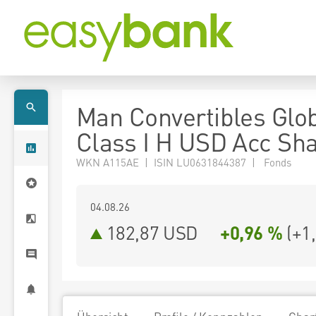
Man Convertibles Glo
Class I H USD Acc Sh
WKN A115AE | ISIN LU0631844387 | Fonds
04.08.26
182,87 USD
+0,96 %
(
+1