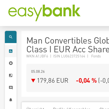
Man Convertibles Glo
Class I EUR Acc Shar
WKN A1JBF6 | ISIN LU0623725164 | Fonds
05.08.26
179,86 EUR
-0,04 %
(
-0,