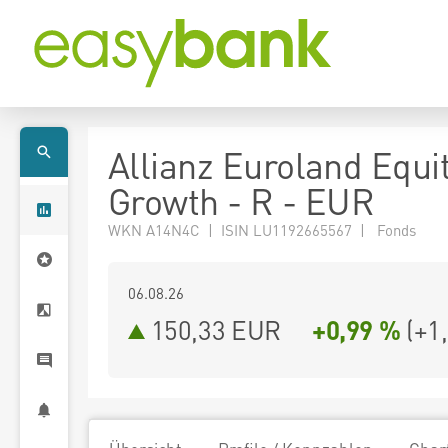
Allianz Euroland Equi
Growth - R - EUR
WKN A14N4C | ISIN LU1192665567 | Fonds
06.08.26
150,33 EUR
+0,99 %
(
+1