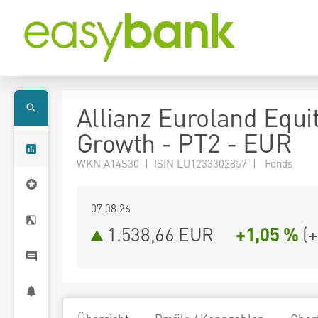
Allianz Euroland Equi
Growth - PT2 - EUR
WKN A14S30 | ISIN LU1233302857 | Fonds
07.08.26
1.538,66 EUR
+1,05 %
(
+