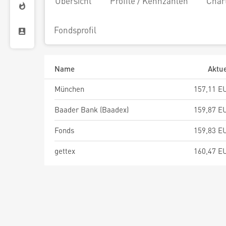
Übersicht
Profile / Kennzahlen
Char
Fondsprofil
Name
Aktue
München
157,11 E
Baader Bank (Baadex)
159,87 E
Fonds
159,83 E
gettex
160,47 E