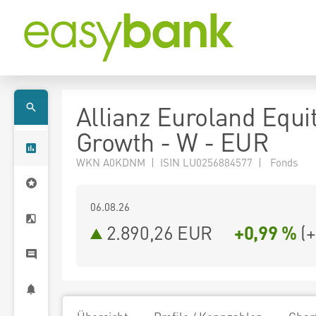
Allianz Euroland Equi
Growth - W - EUR
WKN A0KDNM | ISIN LU0256884577 | Fonds
06.08.26
2.890,26 EUR
+0,99 %
(
+