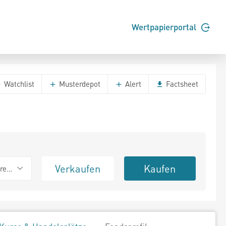
Wertpapierportal
Watchlist
Musterdepot
Alert
Factsheet
Verkaufen
Kaufen
erend