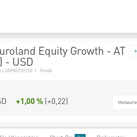
Euroland Equity Growth - AT
) - USD
 LU0980739220 | Fonds
SD
+1,00 %
(
+0,22
)
thesauri