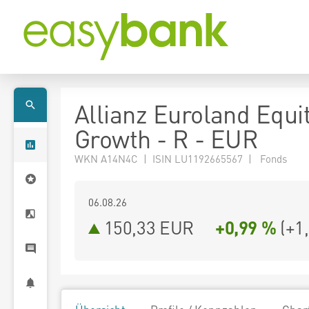
Allianz Euroland Equi
Growth - R - EUR
WKN A14N4C | ISIN LU1192665567 | Fonds
06.08.26
150,33 EUR
+0,99 %
(
+1