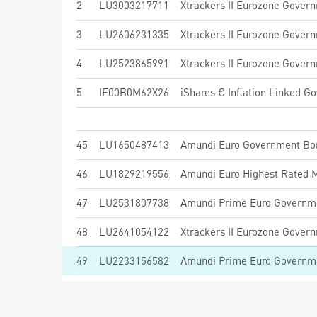
2
LU3003217711
3
LU2606231335
4
LU2523865991
5
IE00B0M62X26
iShares € Inflation Linked G
45
LU1650487413
Amundi Euro Government Bo
46
LU1829219556
47
LU2531807738
Amundi Prime Euro Governme
48
LU2641054122
Xtrackers II Eurozone Gover
49
LU2233156582
Amundi Prime Euro Governm