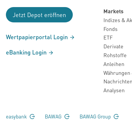
Markets
Jetzt Depot eröffnen
Indizes & A
Fonds
Wertpapierportal Login
ETF
Derivate
eBanking Login
Rohstoffe
Anleihen
Währungen 
Nachrichte
Analysen
easybank
BAWAG
BAWAG Group