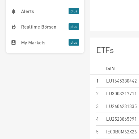
Alerts
Realtime Börsen
My Markets
ETFs
ISIN
1
LU1645380442
2
LU3003217711
3
LU2606231335
4
LU2523865991
5
IE00B0M62X26