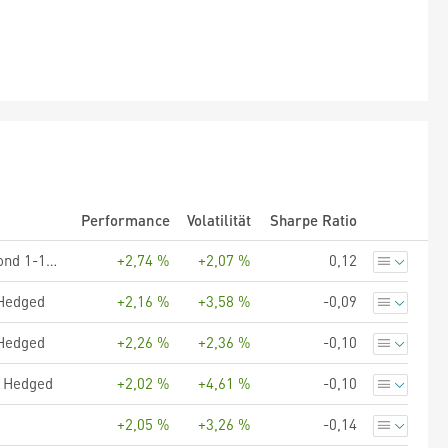
Performance
Volatilität
Sharpe Ratio
UBS (Lux) Fund Solutions - UBS Core BBG Euro Inflation Linked Bond 1-10 UCITS ETF, Klasse EUR acc
+2,74 %
+2,07 %
0,12
 Hedged
+2,16 %
+3,58 %
-0,09
 Hedged
+2,26 %
+2,36 %
-0,10
D Hedged
+2,02 %
+4,61 %
-0,10
+2,05 %
+3,26 %
-0,14