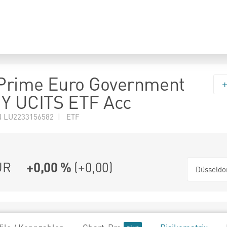
Prime Euro Government
1Y UCITS ETF Acc
N LU2233156582 | ETF
UR
+0,00 %
(
+0,00
)
Düsseldo