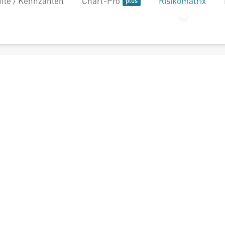
file / Kennzahlen
Chart-Pro
Risikomatrix