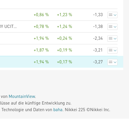
+0,86 %
+1,23 %
-1,33
Amundi Euro Highest Rated Macro-Weighted Government Bond 1-3Y UCITS ETF Acc
+0,78 %
+1,24 %
-1,38
+1,94 %
+0,24 %
-2,34
+1,87 %
+0,19 %
-3,21
+1,94 %
+0,17 %
-3,27
e von
MountainView
.
üsse auf die künftige Entwicklung zu.
. Technologie und Daten von
baha
. Nikkei 225 ©Nikkei Inc.