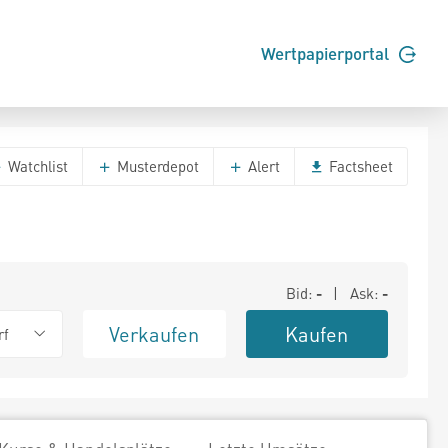
Wertpapierportal
Watchlist
Musterdepot
Alert
Factsheet
Bid:
-
| Ask:
-
Verkaufen
Kaufen
rf