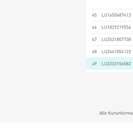
45
LU1650487413
46
LU1829219556
47
LU2531807738
48
LU2641054122
49
LU2233156582
Alle Kursinforma