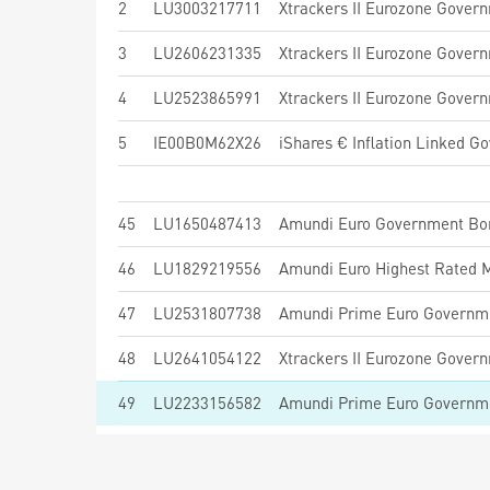
2
LU3003217711
3
LU2606231335
4
LU2523865991
5
IE00B0M62X26
iShares € Inflation Linked G
45
LU1650487413
Amundi Euro Government Bo
46
LU1829219556
47
LU2531807738
Amundi Prime Euro Governme
48
LU2641054122
Xtrackers II Eurozone Gover
49
LU2233156582
Amundi Prime Euro Governm