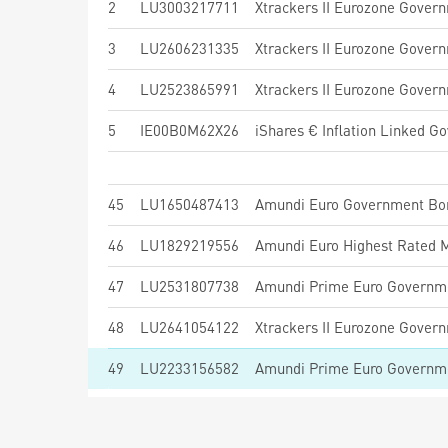
2
LU3003217711
3
LU2606231335
4
LU2523865991
5
IE00B0M62X26
iShares € Inflation Linked G
45
LU1650487413
Amundi Euro Government Bo
46
LU1829219556
47
LU2531807738
Amundi Prime Euro Governme
48
LU2641054122
Xtrackers II Eurozone Gover
49
LU2233156582
Amundi Prime Euro Governm