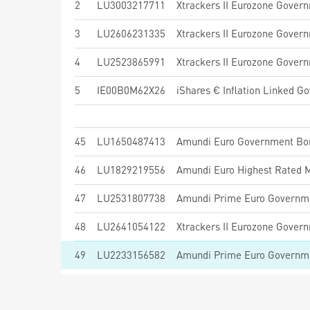
2
LU3003217711
3
LU2606231335
4
LU2523865991
5
IE00B0M62X26
iShares € Inflation Linked G
45
LU1650487413
Amundi Euro Government Bo
46
LU1829219556
47
LU2531807738
Amundi Prime Euro Governme
48
LU2641054122
Xtrackers II Eurozone Gover
49
LU2233156582
Amundi Prime Euro Governm