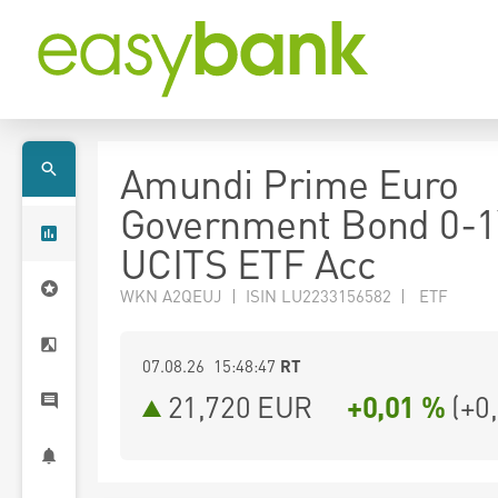
Amundi Prime Euro
Government Bond 0-1
UCITS ETF Acc
WKN A2QEUJ | ISIN LU2233156582 | ETF
07.08.26 15:48:47
RT
21,720
EUR
+0,01 %
(
+0