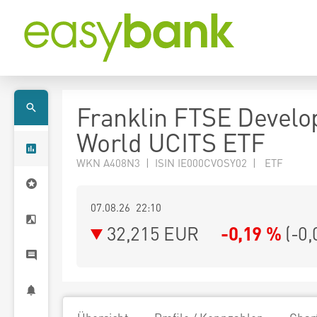
Franklin FTSE Develo
World UCITS ETF
WKN A408N3 | ISIN IE000CVOSY02 | ETF
07.08.26 22:10
32,215
EUR
-0,19 %
(
-0,