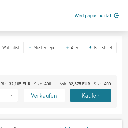
Wertpapierportal
Watchlist
Musterdepot
Alert
Factsheet
Bid:
32,105
EUR
Size:
400
| Ask:
32,375
EUR
Size:
400
Verkaufen
Kaufen