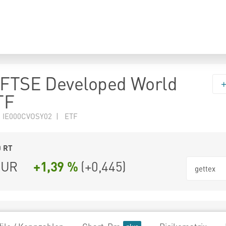
 FTSE Developed World
TF
 IE000CVOSY02 | ETF
0
RT
UR
+1,39 %
(
+0,445
)
gettex