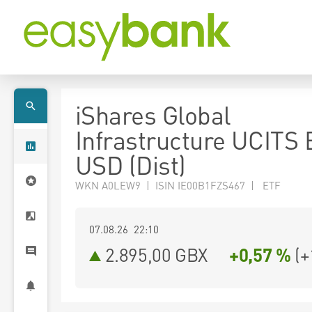
iShares Global
Infrastructure UCITS
USD (Dist)
WKN A0LEW9 | ISIN IE00B1FZS467 | ETF
07.08.26 22:10
2.895,00
GBX
+0,57 %
(
+