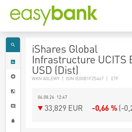
iShares Global
Infrastructure UCITS
USD (Dist)
WKN A0LEW9 | ISIN IE00B1FZS467 | ETF
06.08.26 12:47
33,829
EUR
-0,66 %
(
-0,