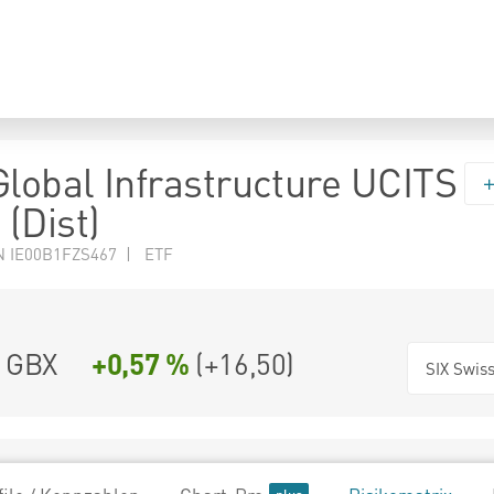
Global Infrastructure UCITS
(Dist)
N IE00B1FZS467 | ETF
GBX
+0,57 %
(
+16,50
)
SIX Swis