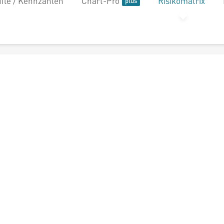
file / Kennzahlen
Chart-Pro
Risikomatrix