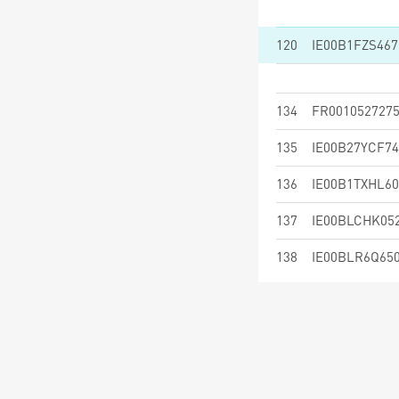
120
IE00B1FZS467
134
FR001052727
135
IE00B27YCF74
136
IE00B1TXHL60
137
IE00BLCHK05
138
IE00BLR6Q65