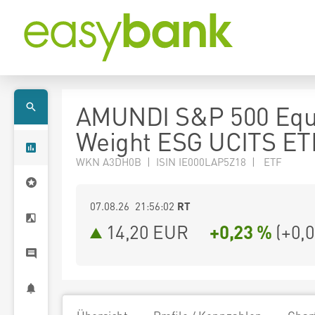
AMUNDI S&P 500 Equ
Weight ESG UCITS ET
WKN A3DH0B | ISIN IE000LAP5Z18 | ETF
07.08.26 21:56:02
RT
14,20
EUR
+0,23 %
(
+0,